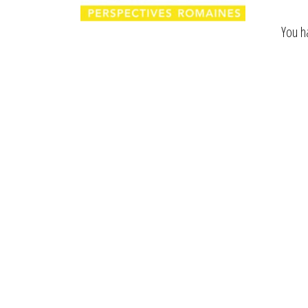
You ha