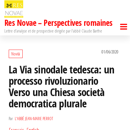
Passer
ce
Res Novae – Perspectives romaines
contenu
Lettre d'analyse et de prospective dirigée par l'abbé Claude Barthe
01/06/2020
Novità
La Via sinodale tedesca: un
processo rivoluzionario
Verso una Chiesa società
democratica plurale
Par
L'ABBÉ JEAN-MARIE PERROT