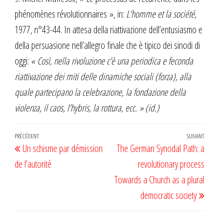
phénomènes révolutionnaires », in:
L’homme et la société,
1977, n°43-44. In attesa della riattivazione dell’entusiasmo e
della persuasione nell’allegro finale che è tipico dei sinodi di
oggi:
« Così, nella rivoluzione c’è una periodica e feconda
riattivazione dei miti delle dinamiche sociali (forza), alla
quale partecipano la celebrazione, la fondazione della
violenza, il caos, l’hybris, la rottura, ecc. » (id.)
Navigation
Article
PRÉCÉDENT
SUIVANT
Artic
Un schisme par démission
The German Synodal Path: a
de
précédent
suiv
de l’autorité
revolutionary process
l’article
Towards a Church as a plural
democratic society