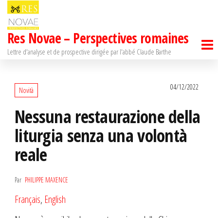
Passer
ce
Res Novae – Perspectives romaines
contenu
Lettre d'analyse et de prospective dirigée par l'abbé Claude Barthe
04/12/2022
Novità
Nessuna restaurazione della
liturgia senza una volontà
reale
Par
PHILIPPE MAXENCE
Français
,
English