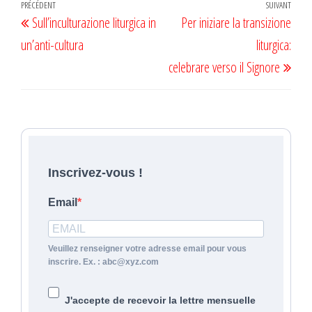
Navigation
Article
PRÉCÉDENT
SUIVANT
Artic
Sull’inculturazione liturgica in
Per iniziare la transizione
de
précédent
suiv
un’anti-cultura
liturgica:
l’article
celebrare verso il Signore
Inscrivez-vous !
Email
Veuillez renseigner votre adresse email pour vous
inscrire. Ex. : abc@xyz.com
J'accepte de recevoir la lettre mensuelle