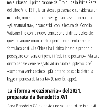
ma al ribasso. Il primo canone del Titolo I della Prima Parte
del Libro VI c. 1311, la cui stessa presenza è considerata un
miracolo, non sarebbe che vestigia sorpassate di natura
«giusnaturalista», incompatibili con la lettura del Concilio
Vaticano II e con la nuova concezione di diritto ecclesiale;
questo canone «non amato» però fondamentale viene
formulato così: «La Chiesa ha il diritto innato e proprio di
perseguire con sanzioni penali i fedeli che peccano». Ma tale
diritto penale viene relegato ad un ruolo suppletivo. Così
«sembrava venir cacciato il più lontano possibile dietro la
legge imperiosa della carità» (Olivier Échappé).
La riforma «reazionaria» del 2021,
preparata da Benedetto XVI
Papa Benedetto XVI ha posto uno sguardo critico in questi