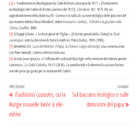
[3]
« Fondements ecclésiologiques du Code de droit canonique de 1917 » [Fondamenti
ecclesiologici del Codice di diritto canonico del 1917],
Concilium
, 107, 1975. Per un
approfondimento della dottrina d’E. Correco e la radicalizzazione teologica delle posizioni del
suo maestro tedesco Klaus Mörsdorf, vedere Errazurriz Carlos J.,
Il diritto e la giustizia nella
Chiesa
, Giuffrè, 2000.
[4]
Échappé Olivier, « Le droit pénal de l’Église » [Il diritto penale della Chiesa] in
Droit
canonique
, sotto la direzione di Patrick Valdrini, Précis Dalloz, 1999 (1989).
[5]
Benedetto XVI,
Luce del Mondo. Il Papa, la Chiesa e i segni dei tempi
, una conversazione
con Peter Seewald, Libreria Editrice Vaticana.
[6]
Arrieta Juan Ignacio, «L’influsso del cardinale Ratzinger nella revisione del sistema penale
canonico»,
La Civiltà Cattolica
, 161/5 (2010). La sussidiarietà e la decentralizzazione furono
uno dei principi-guida per la revisione del Codice.
Navigation
Article
PRÉCÉDENT
SUIVANT
Artic
Traditionis custodes
, ou la
Sul baccano teologico e sulle
de
précédent
suiv
liturgie nouvelle livrée à elle-
dimissioni del papa
l’article
même