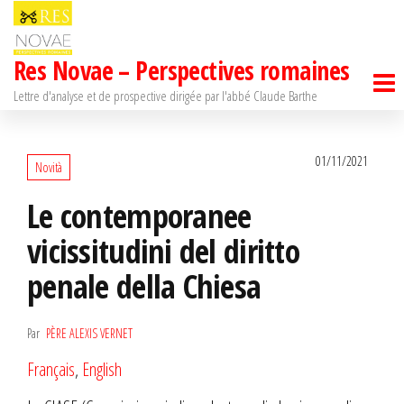
Passer
ce
Res Novae – Perspectives romaines
contenu
Lettre d'analyse et de prospective dirigée par l'abbé Claude Barthe
01/11/2021
Novità
Le contemporanee
vicissitudini del diritto
penale della Chiesa
Par
PÈRE ALEXIS VERNET
Français
,
English