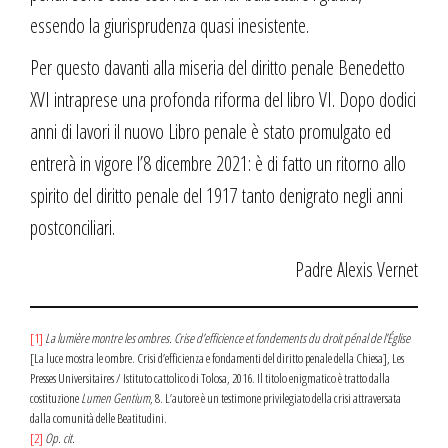
essendo la giurisprudenza quasi inesistente.
Per questo davanti alla miseria del diritto penale Benedetto
XVI intraprese una profonda riforma del libro VI. Dopo dodici
anni di lavori il nuovo Libro penale è stato promulgato ed
entrerà in vigore l’8 dicembre 2021: è di fatto un ritorno allo
spirito del diritto penale del 1917 tanto denigrato negli anni
postconciliari.
Padre Alexis Vernet
[1]
La lumière montre les ombres. Crise d’efficience et fondements du droit pénal de l’Église
[La luce mostra le ombre. Crisi d’efficienza e fondamenti del diritto penale della Chiesa], Les
Presses Universitaires / Istituto cattolico di Tolosa, 2016. Il titolo enigmatico è tratto dalla
costituzione
Lumen Gentium
, 8. L’autore è un testimone privilegiato della crisi attraversata
dalla comunità delle Beatitudini.
[2]
Op. cit.