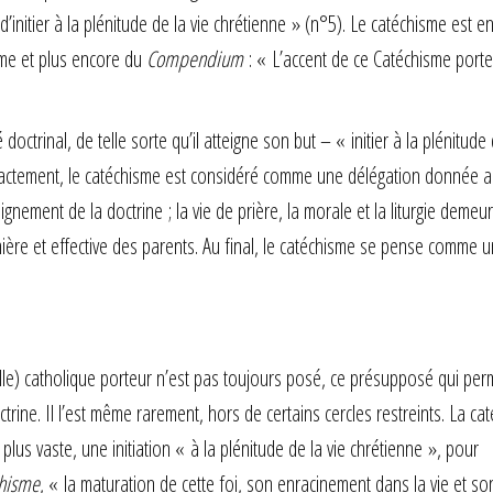
initier à la plénitude de la vie chrétienne » (n°5). Le catéchisme est e
me et plus encore du
Compendium
: « L’accent de ce Catéchisme porte
octrinal, de telle sorte qu’il atteigne son but – « initier à la plénitude 
s exactement, le catéchisme est considéré comme une délégation donnée 
ignement de la doctrine ; la vie de prière, la morale et la liturgie demeu
mière et effective des parents. Au final, le catéchisme se pense comme 
 elle) catholique porteur n’est pas toujours posé, ce présupposé qui per
octrine. Il l’est même rarement, hors de certains cercles restreints. La c
lus vaste, une initiation « à la plénitude de la vie chrétienne », pour
hisme
, « la maturation de cette foi, son enracinement dans la vie et so