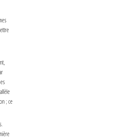
mmes
ettre
nt,
ar
les
allèle
on ; ce
s.
nière