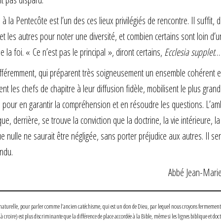
 à la Pentecôte est l’un des ces lieux privilégiés de rencontre. Il suffit, 
et les autres pour noter une diversité, et combien certains sont loin d’u
 la foi. « Ce n’est pas le principal », diront certains,
Ecclesia supplet
…
ifféremment, qui préparent très soigneusement un ensemble cohérent e
t les chefs de chapitre à leur diffusion fidèle, mobilisent le plus grand
s pour en garantir la compréhension et en résoudre les questions. L’am
 derrière, se trouve la conviction que la doctrine, la vie intérieure, la
 nulle ne saurait être négligée, sans porter préjudice aux autres. Il ser
endu.
Abbé Jean-Marie
 surnaturelle, pour parler comme l’ancien catéchisme, qui est un don de Dieu, par lequel nous croyons fermement
 à croire) est plus discriminante que la différence de place accordée à la Bible, même si les lignes biblique et doc