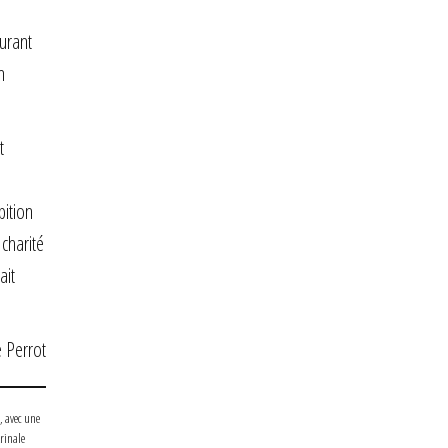
durant
n
t
bition
 charité
ait
 Perrot
, avec une
trinale