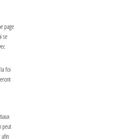
une page
i se
vec
la foi
meront
tiaux
n peut
 afin