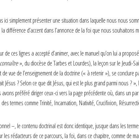
s ici simplement présenter une situation dans laquelle nous nous so
 la différence d’accent dans l’annonce de la foi que nous souhaitons m
ur de ces lignes a accepté d’animer, avec le manuel qu’on lui a proposé
 connaître
», du diocèse de Tarbes et Lourdes), la leçon sur le Jeudi-Sai
t de vue de l’enseignement de la doctrine (« à retenir »), se conclure p
t Jésus ? Selon ce que dit Jésus, qui est le plus grand parmi nous ? », 
 avons préféré diriger ceux-ci vers la page précédente où, dans un par
 des termes comme Trinité, Incarnation, Nativité, Crucifixion, Résurrecti
tionnel –, le contenu doctrinal est donc identique, jusque dans les terme
ur les rédacteurs de ce parcours, la foi, dans ce chapitre, comme de ma