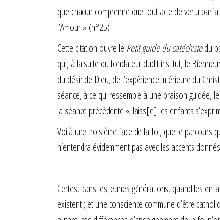
que chacun comprenne que tout acte de vertu parfait
l’Amour » (n°25).
Cette citation ouvre le
Petit guide du catéchiste
du p
qui, à la suite du fondateur dudit institut, le Bienh
du désir de Dieu, de l’expérience intérieure du Chri
séance, à ce qui ressemble à une oraison guidée, le 
la séance précédente « laiss[e] les enfants s’exprim
Voilà une troisième face de la foi, que le parcours
n’entendra évidemment pas avec les accents donnés da
Certes, dans les jeunes générations, quand les enfan
existent ; et une conscience commune d’être catholiq
autant, ces différences d’enseignement de la foi n’o