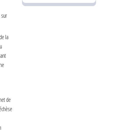
n
 sur
de la
au
rant
une
met de
atéchèse
n