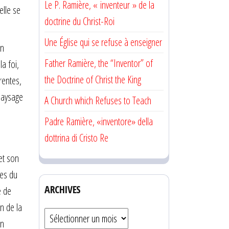
Le P. Ramière, « inventeur » de la
elle se
doctrine du Christ-Roi
Une Église qui se refuse à enseigner
un
Father Ramière, the “Inventor” of
a foi,
the Doctrine of Christ the King
rentes,
paysage
A Church which Refuses to Teach
Padre Ramière, «inventore» della
dottrina di Cristo Re
et son
les du
ARCHIVES
e de
n de la
Archives
en