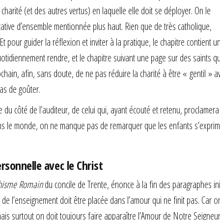
harité (et des autres vertus) en laquelle elle doit se déployer. On le
cative d’ensemble mentionnée plus haut. Rien que de très catholique,
 Et pour guider la réflexion et inviter à la pratique, le chapitre contient 
otidiennement rendre, et le chapitre suivant une page sur des saints qu
hain, afin, sans doute, de ne pas réduire la charité à être « gentil » a
as de goûter.
ace du côté de l’auditeur, de celui qui, ayant écouté et retenu, proclamera 
 dans le monde, on ne manque pas de remarquer que les enfants s’expri
rsonnelle avec le Christ
hisme Romain
du concile de Trente, énonce à la fin des paragraphes ini
et de l’enseignement doit être placée dans l’amour qui ne finit pas. Car o
 mais surtout on doit toujours faire apparaître l’Amour de Notre Seigneur