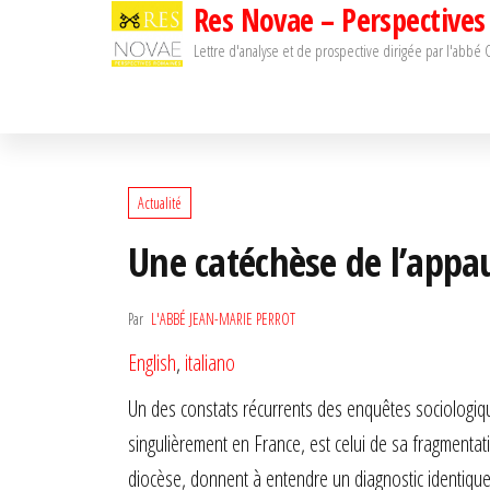
Res Novae – Perspectives
Passer
ce
Lettre d'analyse et de prospective dirigée par l'abbé
contenu
Actualité
Une catéchèse de l’appa
Par
L'ABBÉ JEAN-MARIE PERROT
English
,
italiano
Un des constats récurrents des enquêtes sociologiqu
singulièrement en France, est celui de sa fragmenta
diocèse, donnent à entendre un diagnostic identique,