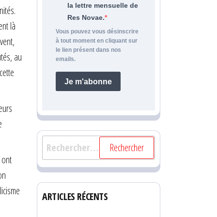
la lettre mensuelle de
nités.
Res Novae.
ent là
Vous pouvez vous désinscrire
uvent,
à tout moment en cliquant sur
le lien présent dans nos
utés, au
emails.
cette
Je m'abonne
leurs
e
Rechercher :
 ont
on
licisme
ARTICLES RÉCENTS