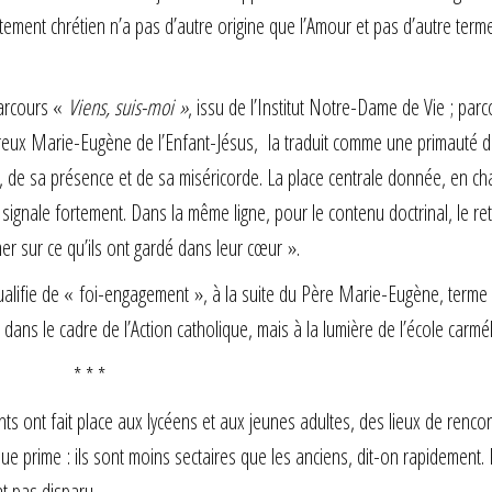
ement chrétien n’a pas d’autre origine que l’Amour et pas d’autre term
arcours «
Viens, suis-moi »
, issu de l’Institut Notre-Dame de Vie ; par
eureux Marie-Eugène de l’Enfant-Jésus, la traduit comme une primauté de
st, de sa présence et de sa miséricorde. La place centrale donnée, en c
signale fortement. Dans la même ligne, pour le contenu doctrinal, le re
er sur ce qu’ils ont gardé dans leur cœur ».
 qualifie de « foi-engagement », à la suite du Père Marie-Eugène, terme
ns le cadre de l’Action catholique, mais à la lumière de l’école carmél
* * *
ts ont fait place aux lycéens et aux jeunes adultes, des lieux de renco
ue prime : ils sont moins sectaires que les anciens, dit-on rapidement.
nt pas disparu.