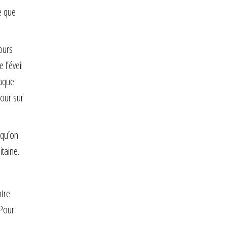
e que
cours
 l’éveil
haque
tour sur
 qu’on
itaine.
ntre
 Pour