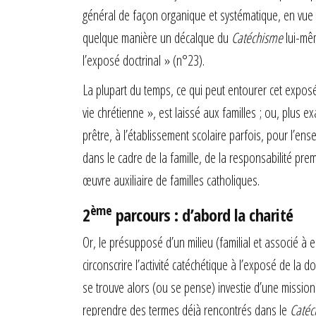
général de façon organique et systématique, en vue d’
quelque manière un décalque du
Catéchisme
lui-mê
l’exposé doctrinal » (n°23).
La plupart du temps, ce qui peut entourer cet exposé d
vie chrétienne », est laissé aux familles ; ou, plu
prêtre, à l’établissement scolaire parfois, pour l’ense
dans le cadre de la famille, de la responsabilité pre
œuvre auxiliaire de familles catholiques.
ème
2
parcours : d’abord la charité
Or, le présupposé d’un milieu (familial et associé à
circonscrire l’activité catéchétique à l’exposé de la d
se trouve alors (ou se pense) investie d’une mission p
reprendre des termes déjà rencontrés dans le
Catéc