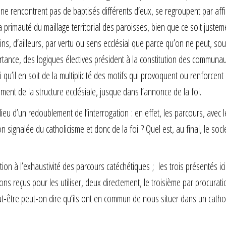
ne rencontrent pas de baptisés différents d’eux, se regroupent par affi
primauté du maillage territorial des paroisses, bien que ce soit justem
 moins, d’ailleurs, par vertu ou sens ecclésial que parce qu’on ne peut, so
rtance, des logiques électives président à la constitution des communa
qu’il en soit de la multiplicité des motifs qui provoquent ou renforcent 
ement de la structure ecclésiale, jusque dans l’annonce de la foi.
eu d’un redoublement de l’interrogation : en effet, les parcours, avec 
on signalée du catholicisme et donc de la foi ? Quel est, au final, le socl
n à l’exhaustivité des parcours catéchétiques ; les trois présentés ici
vons reçus pour les utiliser, deux directement, le troisième par procurati
ut-être peut-on dire qu’ils ont en commun de nous situer dans un catho