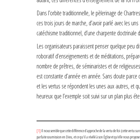
Dans l’orbite traditionnelle, le pèlerinage de Chartres
ces trois jours de marche, d’avoir parlé avec les uns 
catéchisme traditionnel, d’une charpente doctrinale de
Les organisateurs paraissent penser quelque peu d
roboratif d’enseignements et de méditations, préparen
nombre de prêtres, de séminaristes et de religieuse
est constante d’année en année. Sans doute parce que,
et les vertus se répondent les unes aux autres, et que
heureux que l’exemple soit suivi sur un plan plus ét
[1]
Il nous semble que cette différence d’approche de la vertu de foi (cette vertu
parfaite soumission en Dieu, et ce qu’il a révélé à son Église et qu’elle nous propose